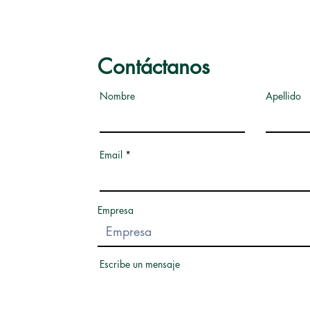
Contáctanos
Nombre
Apellido
Email
Empresa
Escribe un mensaje