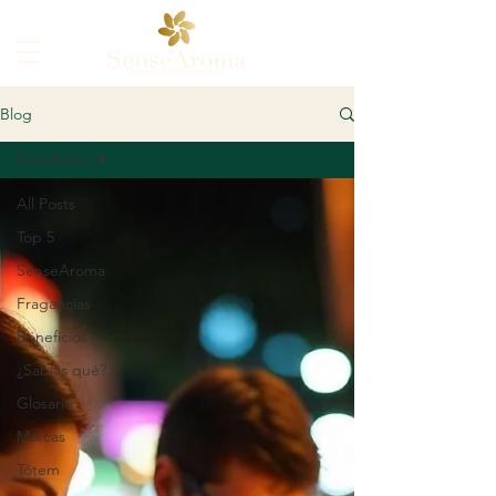
Blog
Beneficios
All Posts
Top 5
SenseAroma
Fragancias
Beneficios
¿Sabías qué?
Glosario
Marcas
Tótem