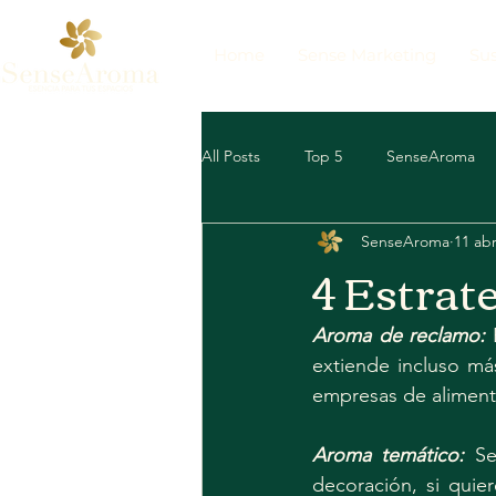
Home
Sense Marketing
Sus
All Posts
Top 5
SenseAroma
SenseAroma
11 ab
Marketing Sensorial
Top 3
4 Estrate
Aroma de reclamo:
 
extiende incluso más
empresas de aliment
Aroma temático:
 Se
decoración, si quie