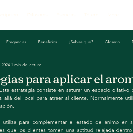
cripción
Difusores
Esencias
Tótem
More
Fragancias
Beneficios
¿Sabías qué?
Glosario
r 2024
1 min de lectura
Top 10
gias para aplicar el aro
Esta estrategia consiste en saturar un espacio olfativo 
 allá del local para atraer al cliente. Normalmente utili
ación.
 utiliza para complementar el estado de ánimo en s
res que los clientes tomen una actitud relajada dentro