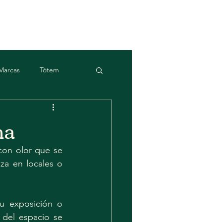
Marcas
Tótem
ma
con olor que se 
za en locales o 
u exposición o 
 del espacio se 