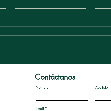
El poder del marketing
Las 
olfativo
hote
Contáctanos
Nombre
Apellido
Email