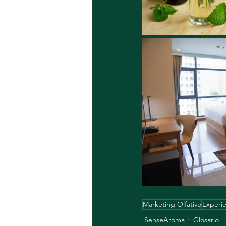
Marketing Olfativo
Experie
SenseAroma
Glosario