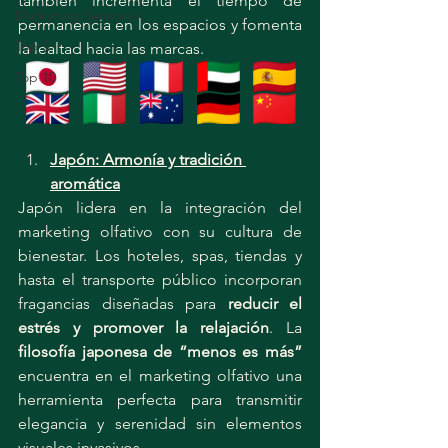
también incrementa el tiempo de 
Marketing Sensorial
permanencia en los espacios y fomenta 
Top 3
la lealtad hacia las marcas.
Top 10
Japón: Armonía y tradición 
aromática
Japón lidera en la integración del 
marketing olfativo con su cultura de 
bienestar. Los hoteles, spas, tiendas y 
hasta el transporte público incorporan 
fragancias diseñadas para 
reducir el 
estrés y promover la relajación
. La 
filosofía japonesa de “menos es más”
encuentra en el marketing olfativo una 
herramienta perfecta para transmitir 
elegancia y serenidad sin elementos 
visuales invasivos.