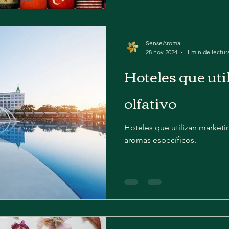
SenseAroma
28 nov 2024
1 min de lectur
Hoteles que ut
olfativo
Hoteles que utilizan market
aromas específicos.