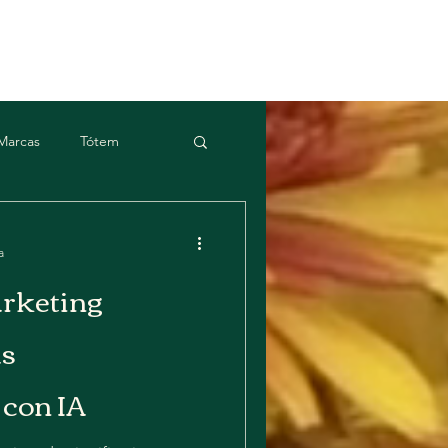
Marcas
Tótem
a
arketing
 con IA