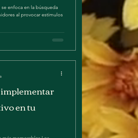
e se enfoca en la búsqueda
idores al provocar estímulos
a
a implementar
ivo en tu
an más memorables Los