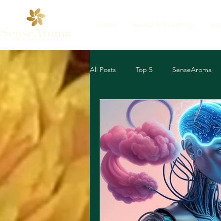
Home
Sense Marketing
Sus
All Posts
Top 5
SenseAroma
Marketing Sensorial
Top 3