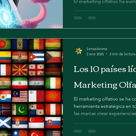
El marketing olfativo ha evo
en las últimas décadas, conv
herramienta poderosa para la
SenseAroma
2 ene 2025
3 min de lectura
Los 10 países lí
Marketing Olfa
El marketing olfativo se ha
herramienta estratégica en 
las marcas crear experiencias.