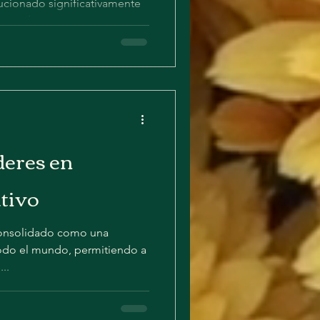
lucionado significativamente
irtiéndose en una
s...
deres en
tivo
 consolidado como una
todo el mundo, permitiendo a
..