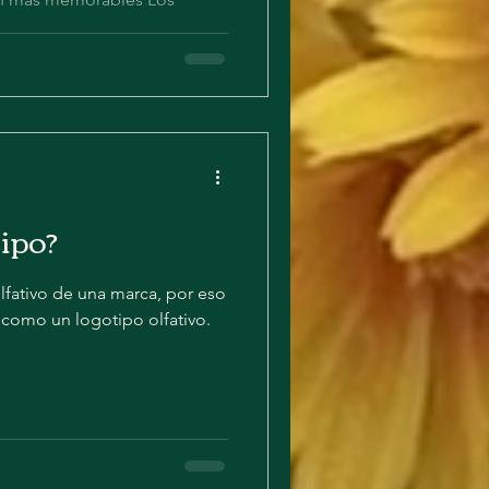
mas tienden a ser más
r eso, el...
ipo?
lfativo de una marca, por eso
 como un logotipo olfativo.