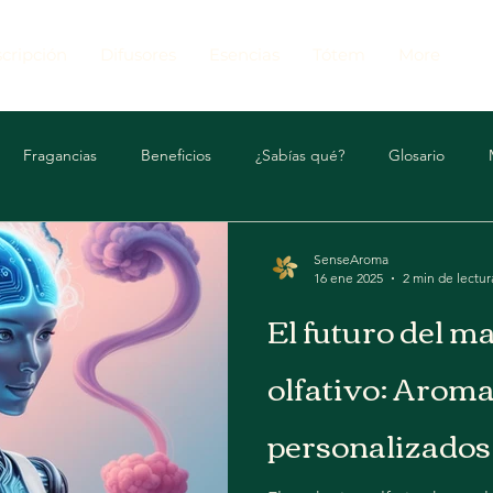
cripción
Difusores
Esencias
Tótem
More
Fragancias
Beneficios
¿Sabías qué?
Glosario
Top 10
SenseAroma
16 ene 2025
2 min de lectur
El futuro del m
olfativo: Aromas
personalizados